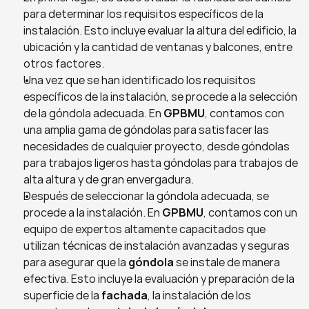
para determinar los requisitos específicos de la 
instalación. Esto incluye evaluar la altura del edificio, la 
ubicación y la cantidad de ventanas y balcones, entre 
otros factores.
Una vez que se han identificado los requisitos 
específicos de la instalación, se procede a la selección 
de la góndola adecuada. En 
GPBMU
, contamos con 
una amplia gama de góndolas para satisfacer las 
necesidades de cualquier proyecto, desde góndolas 
para trabajos ligeros hasta góndolas para trabajos de 
alta altura y de gran envergadura.
Después de seleccionar la góndola adecuada, se 
procede a la instalación. En 
GPBMU
, contamos con un 
equipo de expertos altamente capacitados que 
utilizan técnicas de instalación avanzadas y seguras 
para asegurar que la 
góndola 
se instale de manera 
efectiva. Esto incluye la evaluación y preparación de la 
superficie de la
 fachada
, la instalación de los 